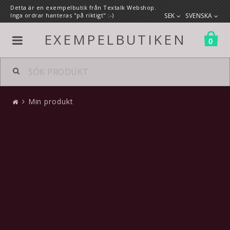
Detta är en exempelbutik från Textalk Webshop.
Inga ordrar hanteras "på riktigt" :-)
SEK
SVENSKA
EXEMPELBUTIKEN
0
Herr
Min produkt
Dam
Min produkt
Bärbara datorer
125 SEK
Förgasare
Color
Strumpor