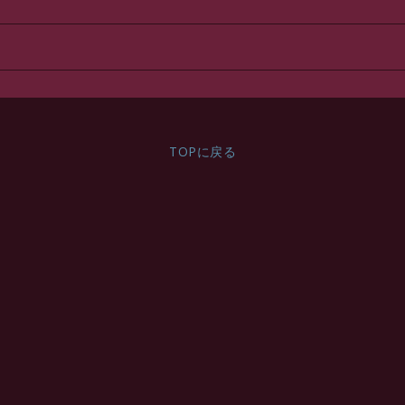
予備部品
アルバム
TOPに戻る
衣類
http://www.textalk.se/webshop
http://www.textalk.se/webshop
http://www.textalk.se/webshop