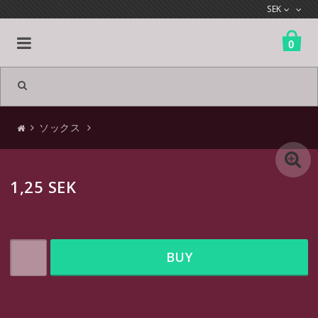
SEK
0
All products
ソックス
ソックス
1,25 SEK
おかしな靴下
退屈な靴下
BUY
http://www.textalk.se/webshop