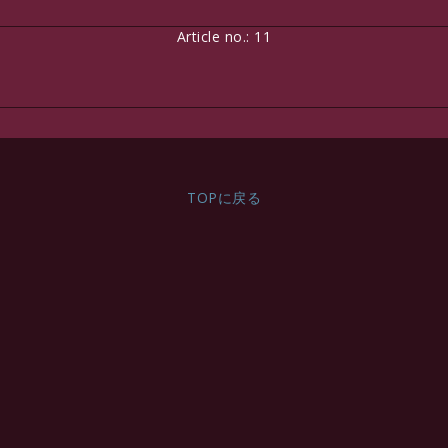
http://www.textalk.se/webshop
Article no.: 11
http://www.textalk.se/webshop
Contact Form
http://www.textalk.se/webshop
TOPに戻る
SEK
VAT Incl.