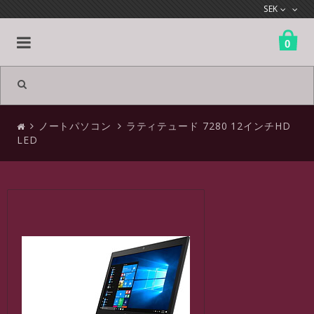
SEK
0
All products
ノートパソコン
ラティテュード 7280 12インチHD
ノートパソコン
LED
業務用コンピューター
ホビーコンピューター
http://www.textalk.se/webshop