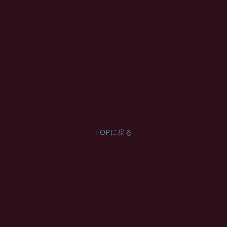
Description
Article no.: 100024
テスト製品24の beskrivning
TOPに戻る