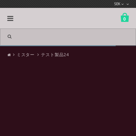
SEK
0
All products
ミスター
テスト製品24
ミスター
衣類
アクセサリー
シューズ
バッグとケース