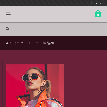
SEK
0
All products
ミスター
テスト製品20
ミスター
衣類
アクセサリー
シューズ
バッグとケース