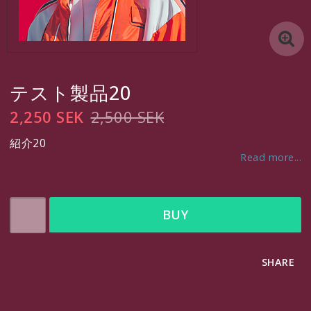
http://www.textalk.se/webshop
http://www.textalk.se/webshop
テスト製品20
http://www.textalk.se/webshop
2,250 SEK
2,500 SEK
紹介20
Contact Form
Read more...
http://www.textalk.se/webshop
BUY
SEK
SHARE
VAT Incl.