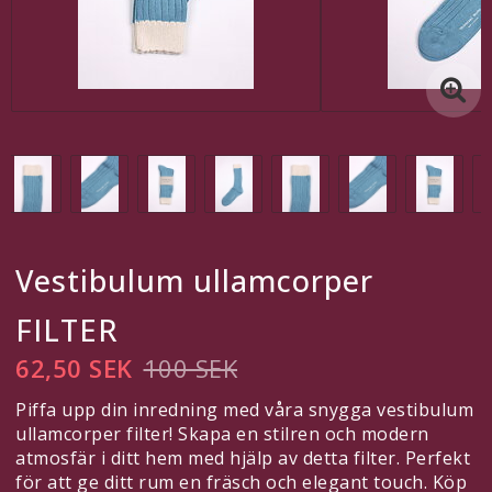
En egen länk
En till egen länk
En egen länk
Kontaktformulär
Vestibulum ullamcorper
Redigera länkar under Innehåll > Sidhuvud
FILTER
Svenska
62,50 SEK
100 SEK
SEK
Piffa upp din inredning med våra snygga vestibulum
ullamcorper filter! Skapa en stilren och modern
Inkl. Moms
atmosfär i ditt hem med hjälp av detta filter. Perfekt
för att ge ditt rum en fräsch och elegant touch. Köp