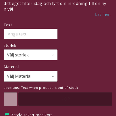
ditt eget filter idag och lyft din inredning till en ny
nivå!
Läs mer...
Här finns plats för eget innehåll, t.ex för att meddela dina
besökare om att man kan betala säkert med kort!
Text
Redigera detta under
Innehåll > Sidhuvud
storlek
Material
Leverans:
Text when product is out of stock
KÖP
Betala säkert med kort