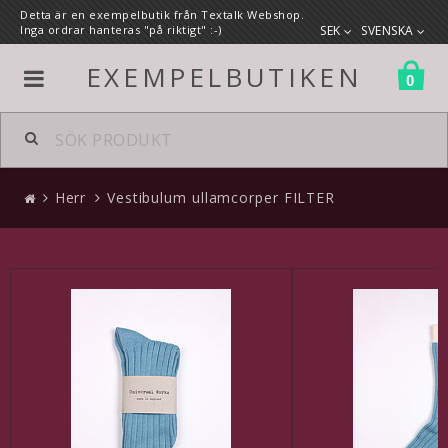
Detta är en exempelbutik från Textalk Webshop.
Inga ordrar hanteras "på riktigt" :-)
SEK
SVENSKA
EXEMPELBUTIKEN
0
Alla produkter
Herr
Vestibulum ullamcorper FILTER
Herr
Kläder
Accessoarer
Skor
Väskor