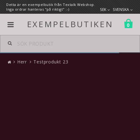
Detta är en exempelbutik från Textalk Webshop.
Inga ordrar hanteras "på riktigt" :-)
SEK
SVENSKA
EXEMPELBUTIKEN
0
Alla produkter
Herr
Testprodukt 23
Herr
Kläder
Accessoarer
Skor
Väskor