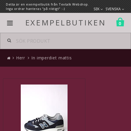
Detta är en exempelbutik från Textalk Webshop.
Inga ordrar hanteras "på riktigt" :-)
SEK
SVENSKA
EXEMPELBUTIKEN
0
Alla produkter
Herr
In imperdiet mattis
Herr
Kläder
Accessoarer
Skor
Väskor