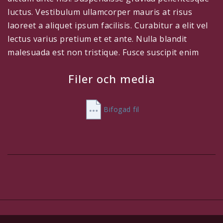
luctus. Vestibulum ullamcorper mauris at risus
laoreet a aliquet ipsum facilisis. Curabitur a elit vel
lectus varius pretium et et ante. Nulla blandit
malesuada est non tristique. Fusce suscipit enim
vitae risus accumsan eu mattis urna feugiat.
Filer och media
Aliquam purus orci, porta non posuere eu,
vestibulum sit amet.
Bifogad fil