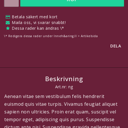
Betala säkert med kort
Här finns plats för eget innehåll, t.ex för att meddela dina
Maila oss, vi svarar snabbt!
besökare om att man kan betala säkert med kort!
Dessa rader kan ändras \*
Redigera detta under
Innehåll > Sidhuvud
\* Redigera dessa rader under Inneh&aring;ll > Artikelsida
DELA
Beskrivning
Art.nr: ng
Aenean vitae sem vestibulum felis hendrerit
euismod quis vitae turpis. Vivamus feugiat aliquet
sapien non ultricies. Proin erat quam, suscipit vel
tempor eget, adipiscing quis purus. Suspendisse
dictum ante nisi. Suspendisse gravida pellentesque