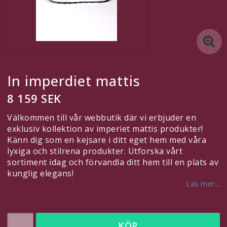
En egen länk
En till egen länk
In imperdiet mattis
En egen länk
8 159 SEK
Kontaktformulär
Välkommen till vår webbutik där vi erbjuder en
exklusiv kollektion av imperiet mattis produkter!
Känn dig som en kejsare i ditt eget hem med våra
Redigera länkar under Innehåll > Sidhuvud
lyxiga och stilrena produkter. Utforska vårt
sortiment idag och förvandla ditt hem till en plats av
Svenska
kunglig elegans!
Läs mer...
SEK
Inkl. Moms
KÖP