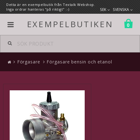
Detta är en exempelbutik från Textalk Webshop.
Inga ordrar hanteras "på riktigt" :-)
SEK
SVENSKA
EXEMPELBUTIKEN
0
Alla produkter
Förgasare
Förgasare bensin och etanol
Förgasare
Mopedförgasare
Bilförgasare
En egen länk