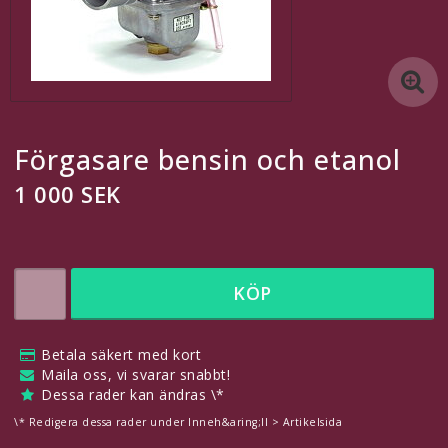
En till egen länk
En egen länk
Kontaktformulär
Förgasare bensin och etanol
Redigera länkar under Innehåll > Sidhuvud
1 000 SEK
Svenska
SEK
KÖP
Inkl. Moms
Betala säkert med kort
Maila oss, vi svarar snabbt!
Dessa rader kan ändras \*
Här finns plats för eget innehåll, t.ex för att meddela dina
\* Redigera dessa rader under Inneh&aring;ll > Artikelsida
besökare om att man kan betala säkert med kort!
Redigera detta under
Innehåll > Sidhuvud