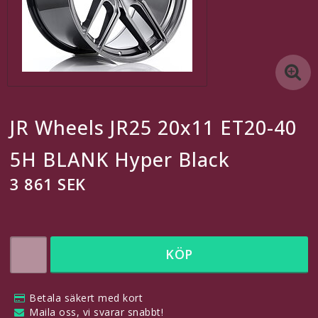
5x115
5x118
5x120
JR Wheels JR25 20x11 ET20-40
5x127
5H BLANK Hyper Black
3 861 SEK
5x130
En egen länk
KÖP
En till egen länk
Betala säkert med kort
En egen länk
Maila oss, vi svarar snabbt!