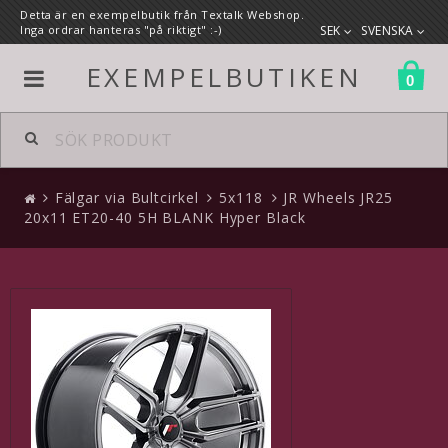
Detta är en exempelbutik från Textalk Webshop.
Inga ordrar hanteras "på riktigt" :-)
SEK
SVENSKA
EXEMPELBUTIKEN
0
Alla produkter
Fälgar via Bultcirkel
5x118
JR Wheels JR25
Fälgar via Bultcirkel
20x11 ET20-40 5H BLANK Hyper Black
5x108
5x110
5x112
5x114.3