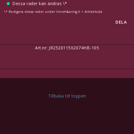
Dessa rader kan ändras \*
Kontaktformulär
\* Redigera dessa rader under Inneh&aring;ll > Artikelsida
DELA
Redigera länkar under Innehåll > Sidhuvud
Svenska
Art.nr: JR2520115X2074HB-105
SEK
Inkl. Moms
Tillbaka till toppen
Här finns plats för eget innehåll, t.ex för att meddela dina
besökare om att man kan betala säkert med kort!
Redigera detta under
Innehåll > Sidhuvud