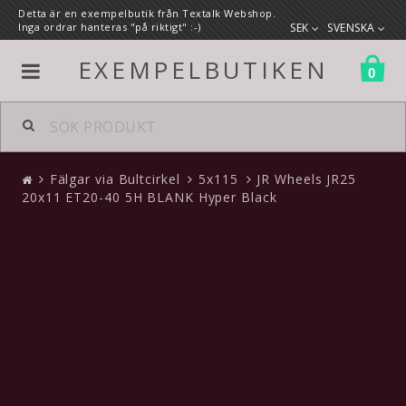
Detta är en exempelbutik från Textalk Webshop.
Inga ordrar hanteras "på riktigt" :-)
SEK
SVENSKA
EXEMPELBUTIKEN
0
Alla produkter
Fälgar via Bultcirkel
5x115
JR Wheels JR25
Fälgar via Bultcirkel
20x11 ET20-40 5H BLANK Hyper Black
5x108
5x110
5x112
5x114.3