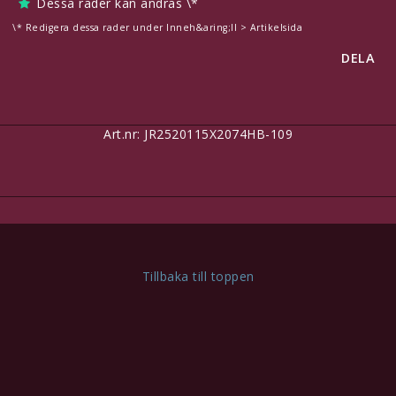
Dessa rader kan ändras \*
\* Redigera dessa rader under Inneh&aring;ll > Artikelsida
Kontaktformulär
DELA
Redigera länkar under Innehåll > Sidhuvud
Svenska
Art.nr: JR2520115X2074HB-109
SEK
Inkl. Moms
Tillbaka till toppen
Här finns plats för eget innehåll, t.ex för att meddela dina
besökare om att man kan betala säkert med kort!
Redigera detta under
Innehåll > Sidhuvud