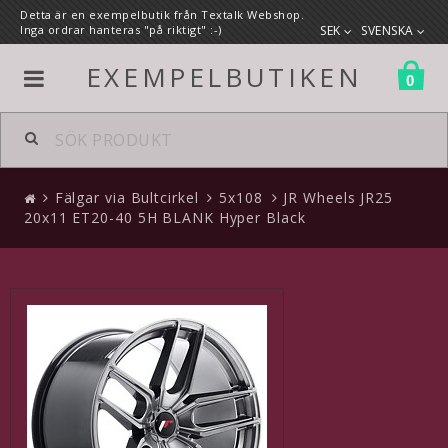
Detta är en exempelbutik från Textalk Webshop.
Inga ordrar hanteras "på riktigt" :-)
SEK
SVENSKA
EXEMPELBUTIKEN
0
Alla produkter
Fälgar via Bultcirkel
5x108
JR Wheels JR25
Fälgar via Bultcirkel
20x11 ET20-40 5H BLANK Hyper Black
5x108
5x110
5x112
5x114.3