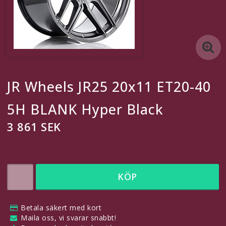
5x115
5x118
5x120
JR Wheels JR25 20x11 ET20-40
5x127
5H BLANK Hyper Black
3 861 SEK
5x130
En egen länk
KÖP
En till egen länk
Betala säkert med kort
Maila oss, vi svarar snabbt!
En egen länk