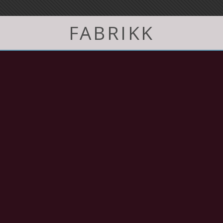
FABRIKK
Laptops
Vergaser
Professionelle Computer
Mopedvergaser
€457,30
Hobbycomputer
Autovergaser
Ersatzteile
Album