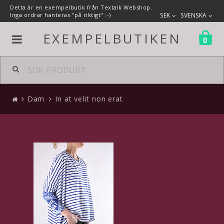
Detta är en exempelbutik från Textalk Webshop.
Inga ordrar hanteras "på riktigt" :-)
SEK
SVENSKA
EXEMPELBUTIKEN
0
Alla produkter
Dam
In at velit non erat
Dam
Kläder
Skor
En egen länk