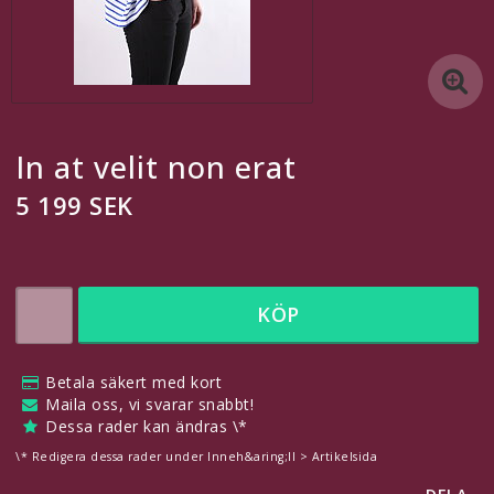
En till egen länk
En egen länk
Kontaktformulär
In at velit non erat
Redigera länkar under Innehåll > Sidhuvud
5 199 SEK
Svenska
SEK
KÖP
Inkl. Moms
Betala säkert med kort
Maila oss, vi svarar snabbt!
Dessa rader kan ändras \*
Här finns plats för eget innehåll, t.ex för att meddela dina
\* Redigera dessa rader under Inneh&aring;ll > Artikelsida
besökare om att man kan betala säkert med kort!
Redigera detta under
Innehåll > Sidhuvud